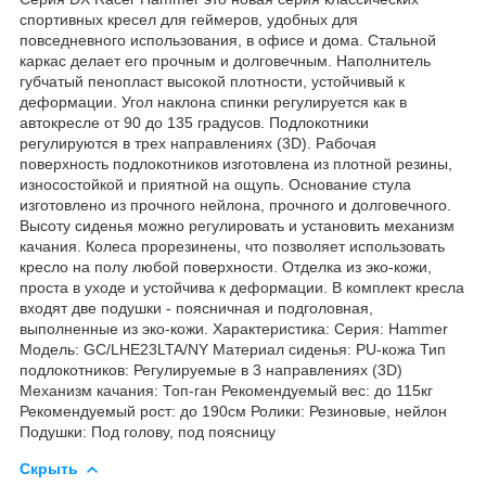
спортивных кресел для геймеров, удобных для
повседневного использования, в офисе и дома. Стальной
каркас делает его прочным и долговечным. Наполнитель
губчатый пенопласт высокой плотности, устойчивый к
деформации. Угол наклона спинки регулируется как в
автокресле от 90 до 135 градусов. Подлокотники
регулируются в трех направлениях (3D). Рабочая
поверхность подлокотников изготовлена из плотной резины,
износостойкой и приятной на ощупь. Основание стула
изготовлено из прочного нейлона, прочного и долговечного.
Высоту сиденья можно регулировать и установить механизм
качания. Колеса прорезинены, что позволяет использовать
кресло на полу любой поверхности. Отделка из эко-кожи,
проста в уходе и устойчива к деформации. В комплект кресла
входят две подушки - поясничная и подголовная,
выполненные из эко-кожи. Характеристика: Серия: Hammer
Модель: GC/LHE23LTA/NY Материал сиденья: PU-кожа Тип
подлокотников: Регулируемые в 3 направлениях (3D)
Механизм качания: Топ-ган Рекомендуемый вес: до 115кг
Рекомендуемый рост: до 190см Ролики: Резиновые, нейлон
Подушки: Под голову, под поясницу
Скрыть