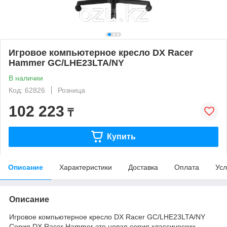
Игровое компьютерное кресло DX Racer
Hammer GC/LHE23LTA/NY
В наличии
Код: 62826
Розница
102 223
₸
Купить
Описание
Характеристики
Доставка
Оплата
Усл
Описание
Игровое компьютерное кресло DX Racer GC/LHE23LTA/NY
Серия DX Racer Hammer это новая серия классических