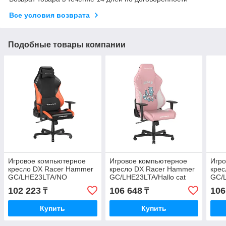
Все условия возврата
Подобные товары компании
Игровое компьютерное
Игровое компьютерное
Игр
кресло DX Racer Hammer
кресло DX Racer Hammer
крес
GC/LHE23LTA/NO
GC/LHE23LTA/Hallo cat
GC/
102 223
106 648
106
₸
₸
Купить
Купить