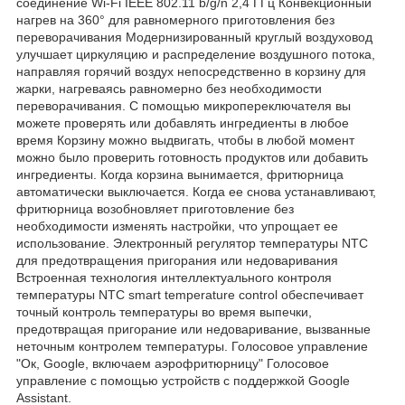
соединение Wi-Fi IEEE 802.11 b/g/n 2,4 ГГц Конвекционный
нагрев на 360° для равномерного приготовления без
переворачивания Модернизированный круглый воздуховод
улучшает циркуляцию и распределение воздушного потока,
направляя горячий воздух непосредственно в корзину для
жарки, нагреваясь равномерно без необходимости
переворачивания. С помощью микропереключателя вы
можете проверять или добавлять ингредиенты в любое
время Корзину можно выдвигать, чтобы в любой момент
можно было проверить готовность продуктов или добавить
ингредиенты. Когда корзина вынимается, фритюрница
автоматически выключается. Когда ее снова устанавливают,
фритюрница возобновляет приготовление без
необходимости изменять настройки, что упрощает ее
использование. Электронный регулятор температуры NTC
для предотвращения пригорания или недоваривания
Встроенная технология интеллектуального контроля
температуры NTC smart temperature control обеспечивает
точный контроль температуры во время выпечки,
предотвращая пригорание или недоваривание, вызванные
неточным контролем температуры. Голосовое управление
"Ок, Google, включаем аэрофритюрницу" Голосовое
управление с помощью устройств с поддержкой Google
Assistant.