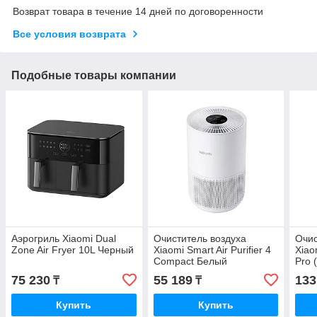
Возврат товара в течение 14 дней по договоренности
Все условия возврата
Подобные товары компании
Аэрогриль Xiaomi Dual
Очиститель воздуха
Очис
Zone Air Fryer 10L Черный
Xiaomi Smart Air Purifier 4
Xiaom
Compact Белый
Pro 
75 230
55 189
133
₸
₸
Купить
Купить