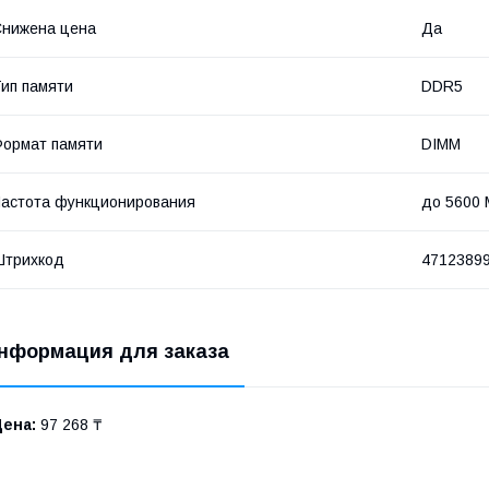
нижена цена
Да
ип памяти
DDR5
ормат памяти
DIMM
астота функционирования
до 5600 
Штрихкод
4712389
нформация для заказа
Цена:
97 268 ₸