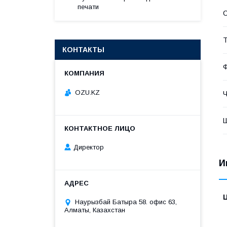
печати
С
Т
КОНТАКТЫ
Ф
OZU.KZ
Ч
Директор
И
Наурызбай Батыра 58. офис 63,
Алматы, Казахстан