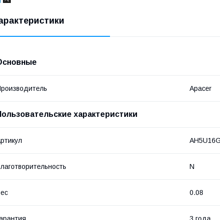
арактеристики
Основные
роизводитель
Apacer
Пользовательские характеристики
ртикул
AH5U16G
лаготворительность
N
ес
0.08
арантия
3 года