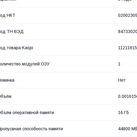
Код НКТ
0200230
Код ТН ВЭД
8473302
од товара Kaspi
1121181
оличество модулей ОЗУ
1
овинка
Нет
Объём
0.001615
бъём оперативной памяти
16 Гб
ропускная способность памяти
44800 Мб