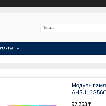
НТАКТЫ
Модуль памя
AH5U16G56C
97 268 ₸