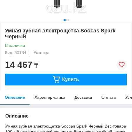
Умная зубная электрощетка Soocas Spark
Черный
В наличии
Код: 60184
Розница
14 467
₸
Купить
Описание
Характеристики
Доставка
Оплата
Усл
Описание
Умная зубная электрощетка Soocas Spark Черный Вес товара
100 г Электрическая зубная щетка Вид насадки зубной щетки