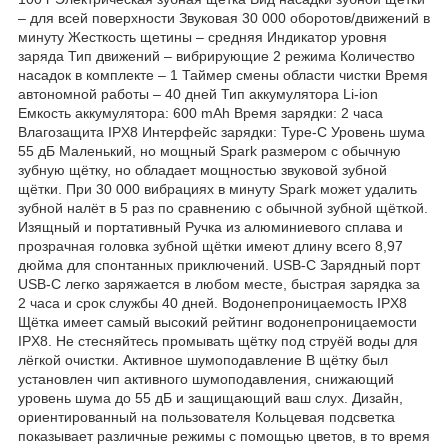
– для всей поверхности Звуковая 30 000 оборотов/движений в
минуту Жесткость щетины – средняя Индикатор уровня
заряда Тип движений – вибрирующие 2 режима Количество
насадок в комплекте – 1 Таймер смены области чистки Время
автономной работы – 40 дней Тип аккумулятора Li-ion
Емкость аккумулятора: 600 mAh Время зарядки: 2 часа
Влагозащита IPX8 Интерфейс зарядки: Type-C Уровень шума
55 дБ Маленький, но мощный Spark размером с обычную
зубную щётку, но обладает мощностью звуковой зубной
щётки. При 30 000 вибрациях в минуту Spark может удалить
зубной налёт в 5 раз по сравнению с обычной зубной щёткой.
Изящный и портативный Ручка из алюминиевого сплава и
прозрачная головка зубной щётки имеют длину всего 8,97
дюйма для спонтанных приключений. USB-C Зарядный порт
USB-C легко заряжается в любом месте, быстрая зарядка за
2 часа и срок службы 40 дней. Водонепроницаемость IPX8
Щётка имеет самый высокий рейтинг водонепроницаемости
IPX8. Не стесняйтесь промывать щётку под струёй воды для
лёгкой очистки. Активное шумоподавление В щётку был
установлен чип активного шумоподавления, снижающий
уровень шума до 55 дБ и защищающий ваш слух. Дизайн,
ориентированный на пользователя Кольцевая подсветка
показывает различные режимы с помощью цветов, в то время