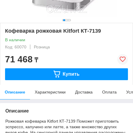
Кофеварка рожковая Kitfort КТ-7139
В наличии
Код: 60070
Розница
71 468
₸
Купить
Описание
Характеристики
Доставка
Оплата
Усл
Описание
Рожковая кофеварка Kitfort КТ-7139 Поможет приготовить
эспрессо, капучино или латте, а также множество других
видов кофе. На сенсорной панели управления расположены