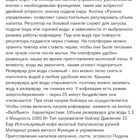
кнопки с необходимыми функциями, такие как эспрессо/
двойной эспрессо, кнопка подачи пара. Кнопка «Ручное
управление» позволяет самостоятельно регулировать объем
напитка. Регулятор на боковой панели служит для запуска
подачи пара или горячей воды: в зависимости от выбранного
режима работы кофеварки. Пар или вода при повороте
регулятора подаются через стимер. На платформе можно
хранить темпер или ставить чашки, чтобы они были теплыми
или лучше сохли после мытья. На платформе удобно
размещать чашки во время приготовления молочной пены. К
моменту, когда вы закончите, чашки успеют подогреться.
Резервуар для воды съемный – его можно легко снять и
наполнить водой в любом удобном месте. Крышка
резервуара для воды открывается, поэтому можно заливать
воду в резервуар, не снимая его. У кофеварки есть режим
энергосбережения – через 25 минут бездействия она
отключается. При этом нагрев бойлера не осуществляется.
Чтобы снова включить нагрев кофеварки, нажмите на кнопку
«Вкл/Выкл». Характеристики: Объем резервуара для воды 1.5
л Мощность 1050 Вт Тип нагревателя бойлер Давление 15
Бар Используемый кофе молотый Капучинатор ручной
Материал рожка металл Функции и управление
Приготовление напитков капучино, латте, эспрессо Подача