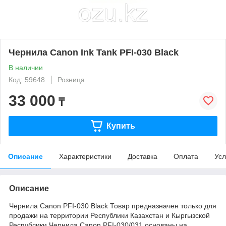
Чернила Canon Ink Tank PFI-030 Black
В наличии
Код: 59648
Розница
33 000
₸
Купить
Описание
Характеристики
Доставка
Оплата
Усл
Описание
Чернила Canon PFI-030 Black Товар предназначен только для
продажи на территории Республики Казахстан и Кыргызской
Республики Чернила Canon PFI-030/031 основаны на