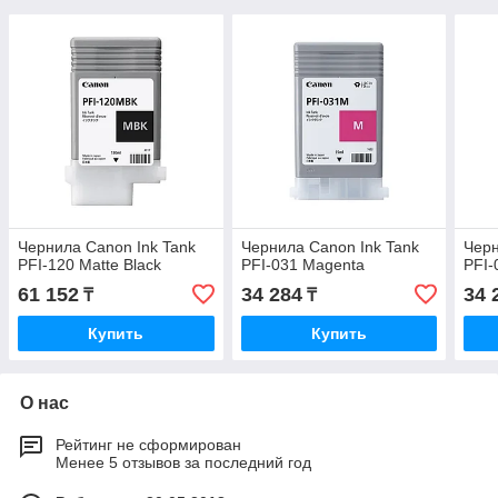
Чернила Canon Ink Tank
Чернила Canon Ink Tank
Черн
PFI-120 Matte Black
PFI-031 Magenta
PFI-
61 152
34 284
34 
₸
₸
Купить
Купить
О нас
Рейтинг не сформирован
Менее 5 отзывов за последний год