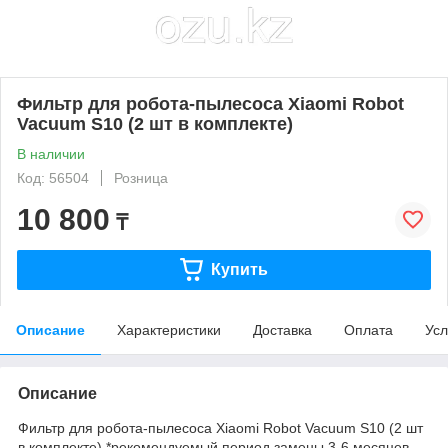
Фильтр для робота-пылесоса Xiaomi Robot
Vacuum S10 (2 шт в комплекте)
В наличии
Код: 56504
Розница
10 800
₸
Купить
Описание
Характеристики
Доставка
Оплата
Усл
Описание
Фильтр для робота-пылесоса Xiaomi Robot Vacuum S10 (2 шт
в комплекте) *рекомендуемый период замены 3-6 месяцев