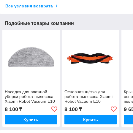
Все условия возврата
Подобные товары компании
Насадка для влажной
Основная щётка для
Крыш
уборки робота-пылесоса
робота-пылесоса Xiaomi
осно
Xiaomi Robot Vacuum E10
Robot Vacuum E10
пыле
(2 шт в комплекте)
Vac
8 100
8 100
9 6
₸
₸
Купить
Купить