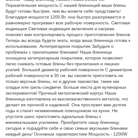
Поразительная мощность С нашей блинницей ваши блины
будут готовы быстрее, чем вы можете себе представить!
Благодаря мощности 1200 Вт, она быстро разогревается и
равномерно прогревает всю рабочую поверхность. Световая
индикация Световая индикация включения и нагрева
поможет вам контролировать процесс приготовления блинов.
Теперь вы всегда будете знать, когда ваша блинница готова к
использованию. Антипригарное покрытие Забудьте о
проблемах с прилипшими блинами! Наша блинница
оснащена антипригарным покрытием, которое позволяет
легко снимать готовые блины без прилипания и лишних
усилий. Большой диаметр рабочей поверхности С диаметром
рабочей поверхности в 30 см, вы сможете приготовить не
только вкусные блины, но и другие лакомства, такие как
оладьи или гриль-сэндвичи. Больше места для кулинарных
экспериментов! Прочный металлический корпус Наша
блинница изготовлена из высококачественного металла, что
делает ее прочной и надежной. Она прослужит вам долгие
годы и станет незаменимым помощником на кухне. Не
упустите шанс приготовить идеальные блины с
минимальными усилиями. Приобретите нашу блинницу
сегодня и порадуйте себя и свою семью вкусными блинами
каждый день! Основные характеристики Мощность - 1200W