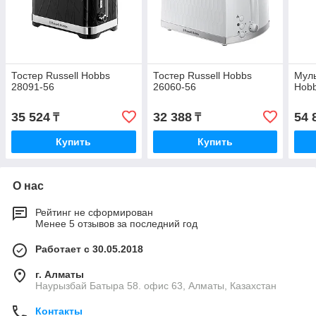
Тостер Russell Hobbs
Тостер Russell Hobbs
Муль
28091-56
26060-56
Hobb
35 524
32 388
54 
₸
₸
Купить
Купить
О нас
Рейтинг не сформирован
Менее 5 отзывов за последний год
Работает с 30.05.2018
г. Алматы
Наурызбай Батыра 58. офис 63, Алматы, Казахстан
Контакты