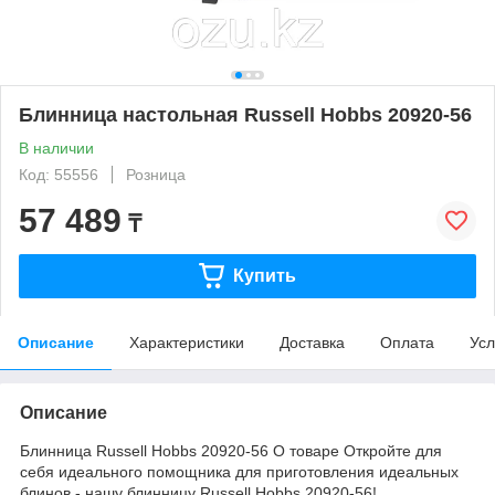
Блинница настольная Russell Hobbs 20920-56
В наличии
Код: 55556
Розница
57 489
₸
Купить
Описание
Характеристики
Доставка
Оплата
Усл
Описание
Блинница Russell Hobbs 20920-56 О товаре Откройте для
себя идеального помощника для приготовления идеальных
блинов - нашу блинницу Russell Hobbs 20920-56!