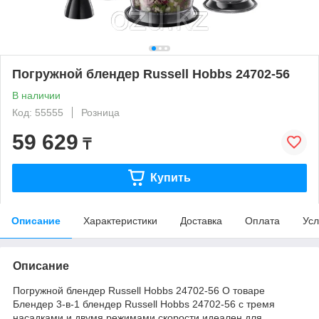
Погружной блендер Russell Hobbs 24702-56
В наличии
Код: 55555
Розница
59 629
₸
Купить
Описание
Характеристики
Доставка
Оплата
Усл
Описание
Погружной блендер Russell Hobbs 24702-56 О товаре
Блендер 3-в-1 блендер Russell Hobbs 24702-56 с тремя
насадками и двумя режимами скорости идеален для