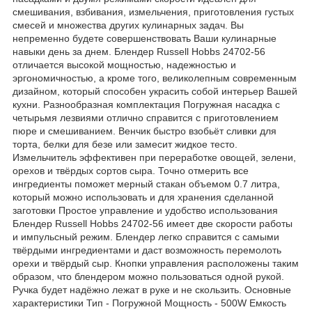
смешивания, взбивания, измельчения, приготовления густых
смесей и множества других кулинарных задач. Вы
непременно будете совершенствовать Ваши кулинарные
навыки день за днем. Блендер Russell Hobbs 24702-56
отличается высокой мощностью, надежностью и
эргономичностью, а кроме того, великолепным современным
дизайном, который способен украсить собой интерьер Вашей
кухни. Разнообразная комплектация Погружная насадка с
четырьмя лезвиями отлично справится с приготовлением
пюре и смешиванием. Венчик быстро взобьёт сливки для
торта, белки для безе или замесит жидкое тесто.
Измельчитель эффективен при переработке овощей, зелени,
орехов и твёрдых сортов сыра. Точно отмерить все
ингредиенты поможет мерный стакан объемом 0.7 литра,
который можно использовать и для хранения сделанной
заготовки Простое управление и удобство использования
Блендер Russell Hobbs 24702-56 имеет две скорости работы
и импульсный режим. Блендер легко справится с самыми
твёрдыми ингредиентами и даст возможность перемолоть
орехи и твёрдый сыр. Кнопки управления расположены таким
образом, что блендером можно пользоваться одной рукой.
Ручка будет надёжно лежат в руке и не скользить. Основные
характеристики Тип - Погружной Мощность - 500W Емкость