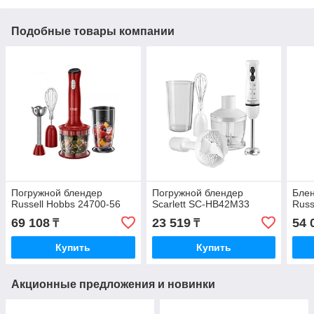
Подобные товары компании
Погружной блендер
Погружной блендер
Блен
Russell Hobbs 24700-56
Scarlett SC-HB42M33
Russ
69 108
23 519
54 
₸
₸
Купить
Купить
Акционные предложения и новинки