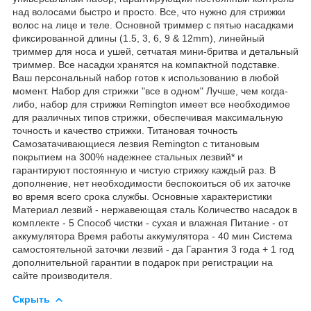
над волосами быстро и просто. Все, что нужно для стрижки
волос на лице и теле. Основной триммер с пятью насадками
фиксированной длины (1.5, 3, 6, 9 & 12mm), линейный
триммер для носа и ушей, сетчатая мини-бритва и детальный
триммер. Все насадки хранятся на компактной подставке.
Ваш персональный набор готов к использованию в любой
момент. Набор для стрижки "все в одном" Лучше, чем когда-
либо, набор для стрижки Remington имеет все необходимое
для различных типов стрижки, обеспечивая максимальную
точность и качество стрижки. Титановая точность
Самозатачивающиеся лезвия Remington с титановым
покрытием на 300% надежнее стальных лезвий* и
гарантируют постоянную и чистую стрижку каждый раз. В
дополнение, нет необходимости беспокоиться об их заточке
во время всего срока службы. Основные характеристики
Материал лезвий - нержавеющая сталь Количество насадок в
комплекте - 5 Способ чистки - сухая и влажная Питание - от
аккумулятора Время работы аккумулятора - 40 мин Система
самостоятельной заточки лезвий - да Гарантия 3 года + 1 год
дополнительной гарантии в подарок при регистрации на
сайте производителя.
Скрыть