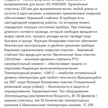
выпрямителем для волос SC-HS60009. Удлинённые
пластины 120 мм для выпрямления волос любой длины и
густоты в одно касание, а керамико-турмалиновое покрытие
обеспечивает бережный стайлинг. В приборе есть
светодиодный индикатор работы, по которому можно
определить текущее состояние прибора. При помощи
длинного сетевого провода, который свободно вращается
вокруг своей оси, процесс укладки волос пройдет еще
быстрее и проще. Функция блокировки пластин обеспечит
безопасную эксплуатацию и удобное хранение прибора.
Керамико-турмалиновое покрытие пластин – бережный
стайлинг без вреда для волос Увеличенная база пластин
120х25мм – экономия времени стайлинга PTC
нагревательный элемент – обеспечивает защиту от
перегрева Индикация включения/выключения
Температурный режим: ~190°С – наиболее оптимальный
уровень температуры для любого типа волос Вращающийся
на 360° шнур Функция блокировки пластин Специальный
резиновый шнур (rubber) – безопасность и защита от
перекручивания. Характеристики: Тип оборудования
Электрощипцы-распрямители Мощность, Вт 30 Диаметр /
ширина пластины, мм 25 Количество температурных
режимов 1 Максимальная температура нагрева, °С 190