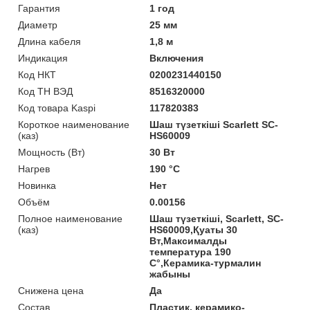
Гарантия
1 год
Диаметр
25 мм
Длина кабеля
1,8 м
Индикация
Включения
Код НКТ
0200231440150
Код ТН ВЭД
8516320000
Код товара Kaspi
117820383
Короткое наименование
Шаш түзеткіші Scarlett SC-
(каз)
HS60009
Мощность (Bт)
30 Вт
Нагрев
190 °С
Новинка
Нет
Объём
0.00156
Полное наименование
Шаш түзеткіші, Scarlett, SC-
(каз)
HS60009,Қуаты 30
Вт,Максималды
температура 190
C°,Керамика-турмалин
жабыны
Снижена цена
Да
Состав
Пластик, керамико-