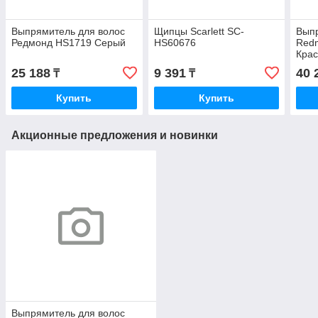
Выпрямитель для волос
Щипцы Scarlett SC-
Выпр
Редмонд HS1719 Серый
HS60676
Red
Кра
25 188
9 391
40 
₸
₸
Купить
Купить
Акционные предложения и новинки
Выпрямитель для волос