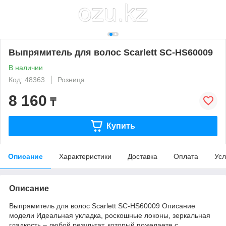
Выпрямитель для волос Scarlett SC-HS60009
В наличии
Код: 48363
Розница
8 160
₸
Купить
Описание
Характеристики
Доставка
Оплата
Усл
Описание
Выпрямитель для волос Scarlett SC-HS60009 Описание
модели Идеальная укладка, роскошные локоны, зеркальная
гладкость – любой результат, который пожелаете с