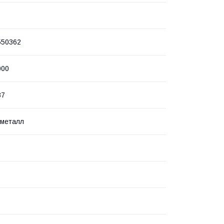
550362
000
37
 металл