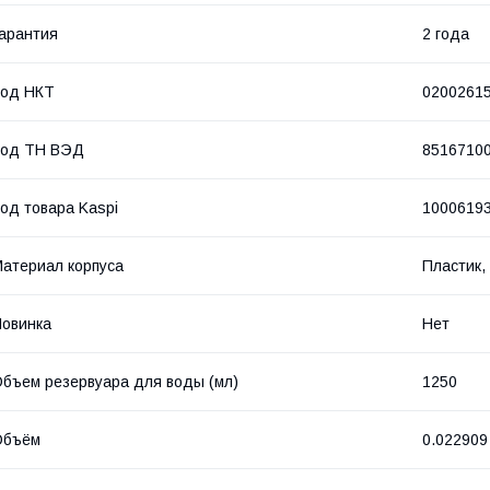
арантия
2 года
Код НКТ
0200261
Код ТН ВЭД
8516710
од товара Kaspi
1000619
атериал корпуса
Пластик,
овинка
Нет
бъем резервуара для воды (мл)
1250
Объём
0.022909