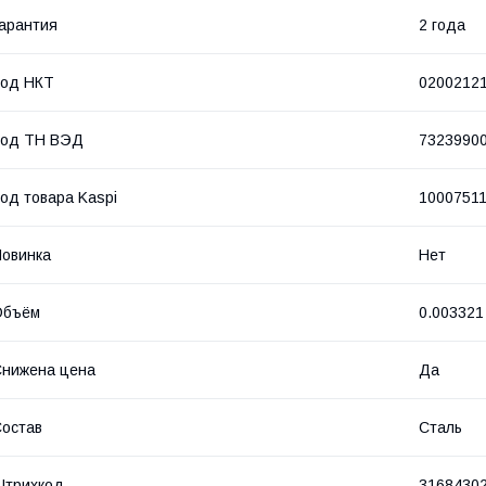
арантия
2 года
Код НКТ
0200212
Код ТН ВЭД
7323990
од товара Kaspi
1000751
овинка
Нет
Объём
0.003321
нижена цена
Да
остав
Сталь
Штрихкод
3168430