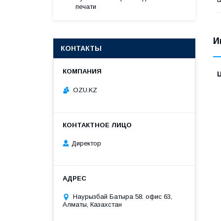
печати
И
КОНТАКТЫ
OZU.KZ
Директор
Наурызбай Батыра 58. офис 63,
Алматы, Казахстан