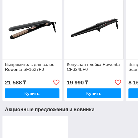
Выпрямитель для волос
Конусная плойка Rowenta
Выпр
Rowenta SF1627F0
CF324LF0
Scar
21 588
19 990
8 1
₸
₸
Купить
Купить
Акционные предложения и новинки