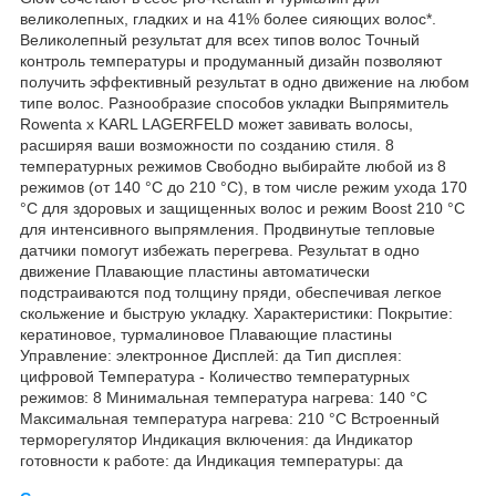
великолепных, гладких и на 41% более сияющих волос*.
Великолепный результат для всех типов волос Точный
контроль температуры и продуманный дизайн позволяют
получить эффективный результат в одно движение на любом
типе волос. Разнообразие способов укладки Выпрямитель
Rowenta x KARL LAGERFELD может завивать волосы,
расширяя ваши возможности по созданию стиля. 8
температурных режимов Свободно выбирайте любой из 8
режимов (от 140 °С до 210 °C), в том числе режим ухода 170
°C для здоровых и защищенных волос и режим Boost 210 °C
для интенсивного выпрямления. Продвинутые тепловые
датчики помогут избежать перегрева. Результат в одно
движение Плавающие пластины автоматически
подстраиваются под толщину пряди, обеспечивая легкое
скольжение и быструю укладку. Характеристики: Покрытие:
кератиновое, турмалиновое Плавающие пластины
Управление: электронное Дисплей: да Тип дисплея:
цифровой Температура - Количество температурных
режимов: 8 Минимальная температура нагрева: 140 °C
Максимальная температура нагрева: 210 °C Встроенный
терморегулятор Индикация включения: да Индикатор
готовности к работе: да Индикация температуры: да