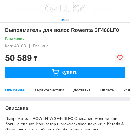
Выпрямитель для волос Rowenta SF466LF0
В наличии
Код: 48168
Розница
50 589
₸
Купить
Описание
Характеристики
Доставка
Оплата
Усл
Описание
Выпрямитель ROWENTA SF466LF0 Описание модели Еще
больше сияния Ионизатор и эксклюзивное покрытие Keratin &
Glow сочетают в себе pro-Keratin и турмалин для