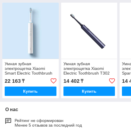
Умная зубная
Умная зубная
Умна
электрощетка Xiaomi
электрощетка Xiaomi
элек
Smart Electric Toothbrush
Electric Toothbrush T302
Spar
T501 Белый
Темно-синий
22 163
14 402
14 
₸
₸
Купить
Купить
О нас
Рейтинг не сформирован
Менее 5 отзывов за последний год