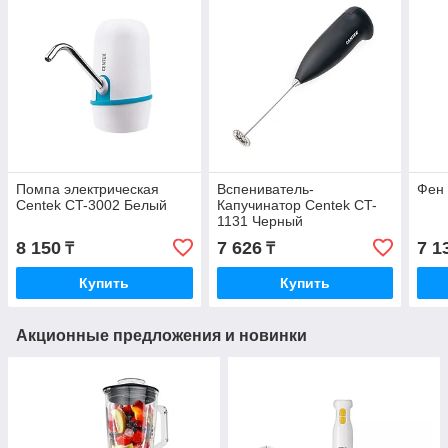
Помпа электрическая
Вспениватель-
Фен 
Centek CT-3002 Белый
Капучинатор Centek CT-
1131 Черный
8 150
7 626
7 1
₸
₸
Купить
Купить
Акционные предложения и новинки