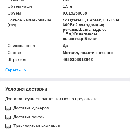
Объем чаши
1,5 л
Объём
0.015250038
Полное наименование
Ұсақтағыш, Centek, CT-1394,
(каз)
600Вт,2 жылдамдық
режимі,Шыны ыдыс,
1.5л,Жиналмалы
пышақтар,Болат
Снижена цена
Да
Состав
Металл, пластик, стекло
Штрихкод
4680353012842
Скрыть
Условия доставки
Доставка осуществляется только по предоплате.
Доставка курьером
Доставка почтой
Транспортная компания