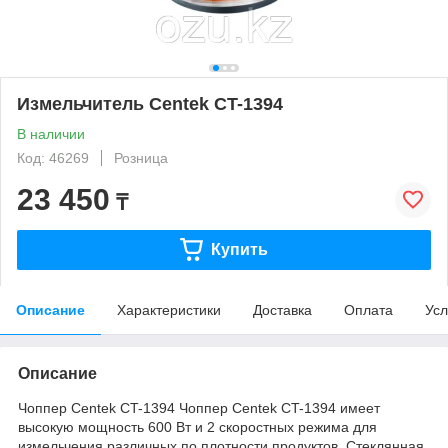
Измельчитель Centek CT-1394
В наличии
Код: 46269
Розница
23 450
₸
Купить
Описание
Характеристики
Доставка
Оплата
Усл
Описание
Чоппер Centek CT-1394 Чоппер Centek CT-1394 имеет
высокую мощность 600 Вт и 2 скоростных режима для
измельчения различных по плотности продуктов. Стеклянная