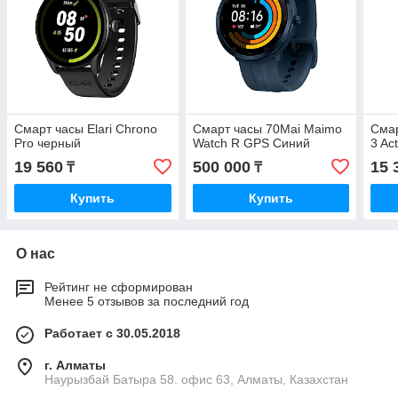
Смарт часы Elari Chrono
Смарт часы 70Mai Maimo
Сма
Pro черный
Watch R GPS Синий
3 Ac
19 560
500 000
15 
₸
₸
Купить
Купить
О нас
Рейтинг не сформирован
Менее 5 отзывов за последний год
Работает с 30.05.2018
г. Алматы
Наурызбай Батыра 58. офис 63, Алматы, Казахстан