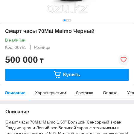
Смарт часы 70Mai Maimo Черный
В наличии
Код: 38763
Розница
500 000
₸
Купить
Описание
Характеристики
Доставка
Оплата
Усл
Описание
Смарт часы 70Mai Maimo 1,69" Большой Сенсорный экран
Гладкие края и Легкий вес Большой экран с отзывчивым и
плавным касанием. 2.5 D. Модный и тщательно продуманный