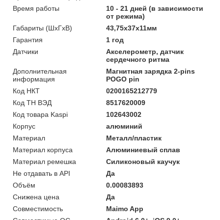
Время работы
10 - 21 дней (в зависимости
от режима)
Габариты (ШхГхВ)
43,75х37х11мм
Гарантия
1 год
Датчики
Акселерометр, датчик
сердечного ритма
Дополнительная
Магнитная зарядка 2-pins
информация
POGO pin
Код НКТ
0200165212779
Код ТН ВЭД
8517620009
Код товара Kaspi
102643002
Корпус
алюминий
Материал
Металл/пластик
Материал корпуса
Алюминиевый сплав
Материал ремешка
Силиконовый каучук
Не отдавать в API
Да
Объём
0.00083893
Снижена цена
Да
Совместимость
Maimo App