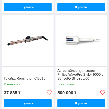
Купить
Купить
Автостайлер для волос
Philips WavePro Styler 9000 с
Плойка Remington CI5318
SenseIQ BHB968/00
В наличии
В наличии
37 835
500 000
₸
₸
Купить
Купить